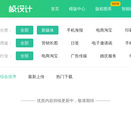
首页
模版中心
版权图库
智能
分类：
全部
新媒体
手机海报
电商淘宝
印
用途：
全部
营销长图
日签
电子邀请函
手
朋友圈封面
早安
课程封面
微信头像
行业：
全部
电商淘宝
广告传媒
婚庆服务
餐饮美食
医疗保健
服饰箱包
旅游出行
综合排序
最新上传
热门下载
优质内容持续更新中，敬请期待