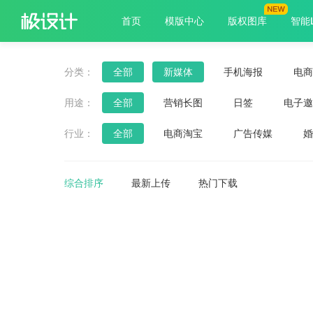
首页
模版中心
版权图库
智能
分类：
全部
新媒体
手机海报
电商
用途：
全部
营销长图
日签
电子邀
朋友圈封面
早安
课程封面
行业：
全部
电商淘宝
广告传媒
婚
餐饮美食
医疗保健
服饰箱包
综合排序
最新上传
热门下载