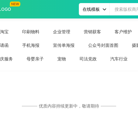
LOGO
在线模板
淘宝
印刷物料
企业管理
营销获客
客户维护
请函
手机海报
宣传单海报
公众号封面首图
摄
微信头像
视频封面
公众号封面次图
庆服务
母婴亲子
宠物
司法党政
汽车行业
旅游出行
地产家居
运动健身
金融理财
教育
优质内容持续更新中，敬请期待