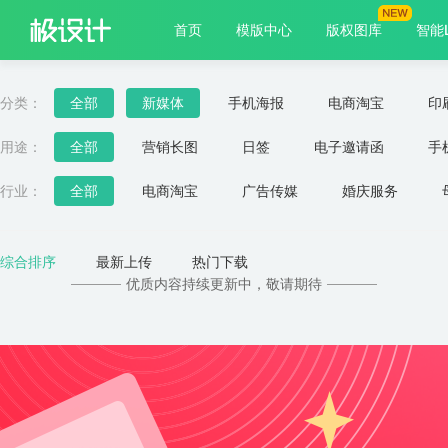
首页
模版中心
版权图库
智能
分类：
全部
新媒体
手机海报
电商淘宝
印
用途：
全部
营销长图
日签
电子邀请函
手
朋友圈封面
早安
课程封面
微信头像
行业：
全部
电商淘宝
广告传媒
婚庆服务
餐饮美食
医疗保健
服饰箱包
旅游出行
综合排序
最新上传
热门下载
优质内容持续更新中，敬请期待