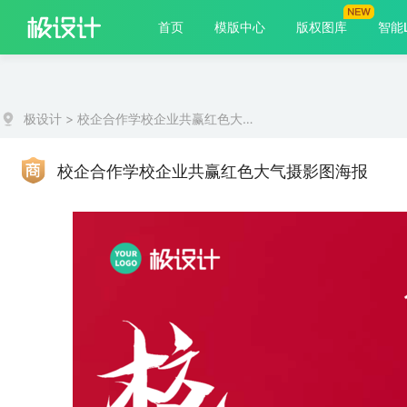
首页
模版中心
版权图库
智能
极设计
>
校企合作学校企业共赢红色大气摄影图海报
校企合作学校企业共赢红色大气摄影图海报