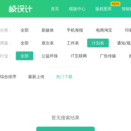
首页
模版中心
版权图库
智能
分类
：
全部
新媒体
手机海报
电商淘宝
印
用途
：
全部
座次表
工作表
计划表
通知/
行业
：
全部
公益环保
IT互联网
广告传媒
综合排序
最新上传
热门下载
暂无搜索结果