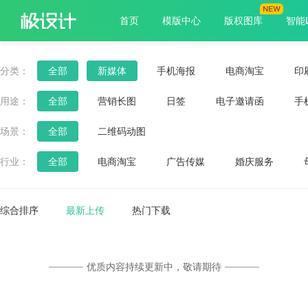
首页
模版中心
版权图库
智能
分类：
全部
新媒体
手机海报
电商淘宝
印
用途：
全部
营销长图
日签
电子邀请函
手
朋友圈封面
早安
课程封面
微信头像
场景：
全部
二维码动图
行业：
全部
电商淘宝
广告传媒
婚庆服务
餐饮美食
医疗保健
服饰箱包
旅游出行
综合排序
最新上传
热门下载
优质内容持续更新中，敬请期待